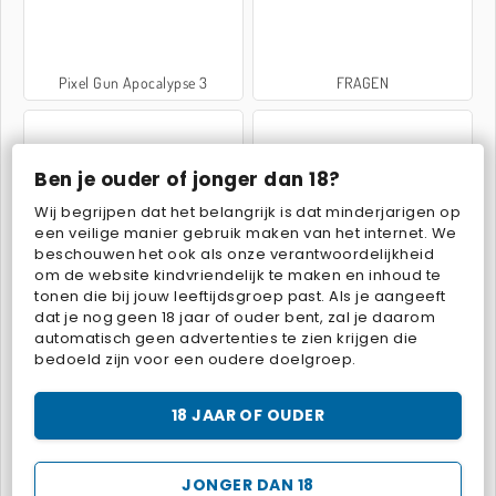
Pixel Gun Apocalypse 3
FRAGEN
Ben je ouder of jonger dan 18?
Wij begrijpen dat het belangrijk is dat minderjarigen op
een veilige manier gebruik maken van het internet. We
beschouwen het ook als onze verantwoordelijkheid
Sniper 3D
Contract Deer Hunter
om de website kindvriendelijk te maken en inhoud te
tonen die bij jouw leeftijdsgroep past. Als je aangeeft
dat je nog geen 18 jaar of ouder bent, zal je daarom
automatisch geen advertenties te zien krijgen die
bedoeld zijn voor een oudere doelgroep.
18 JAAR OF OUDER
Warscrap.io
Bank Robbery 3
JONGER DAN 18