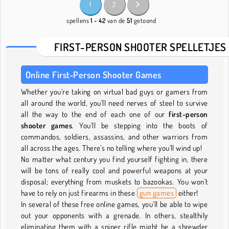
1
2
spellens
1 - 42
van de
51
getoond
FIRST-PERSON SHOOTER SPELLETJES
Online First-Person Shooter Games
Whether you’re taking on virtual bad guys or gamers from
all around the world, you’ll need nerves of steel to survive
all the way to the end of each one of our
first-person
shooter games
. You’ll be stepping into the boots of
commandos, soldiers, assassins, and other warriors from
all across the ages. There’s no telling where you’ll wind up!
No matter what century you find yourself fighting in, there
will be tons of really cool and powerful weapons at your
disposal; everything from muskets to bazookas. You won't
have to rely on just firearms in these
gun games
either!
In several of these free online games, you’ll be able to wipe
out your opponents with a grenade. In others, stealthily
eliminating them with a sniper rifle might be a shrewder