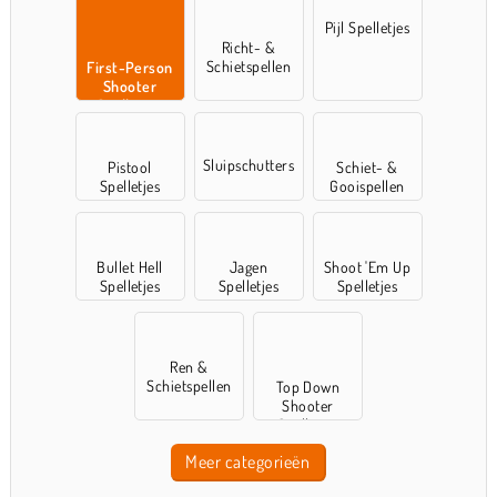
Pijl Spelletjes
Richt- &
Schietspellen
First-Person
Shooter
Spelletjes
Sluipschutters
Pistool
Schiet- &
Spelletjes
Gooispellen
Bullet Hell
Jagen
Shoot 'Em Up
Spelletjes
Spelletjes
Spelletjes
Ren &
Schietspellen
Top Down
Shooter
Spelletjes
Meer categorieën