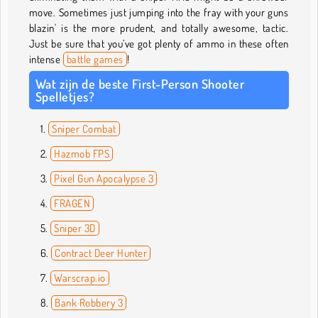
move. Sometimes just jumping into the fray with your guns
blazin' is the more prudent, and totally awesome, tactic.
Just be sure that you’ve got plenty of ammo in these often
intense
battle games
!
Wat zijn de beste First-Person Shooter
Spelletjes?
Sniper Combat
Hazmob FPS
Pixel Gun Apocalypse 3
FRAGEN
Sniper 3D
Contract Deer Hunter
Warscrap.io
Bank Robbery 3