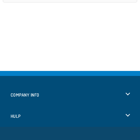
COMPANY INFO
Gebruiksvoorwaarden
HULP
Ons privacybeleid
Help
TALEN