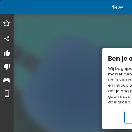
Nieuw
Ben je 
Wij begrijp
manier geb
onze verant
en inhoud t
dat je nog 
geen advert
doelgroep.