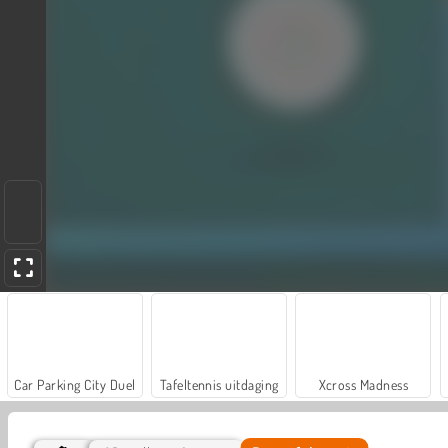
Car Parking City Duel
Tafeltennis uitdaging
Xcross Madness