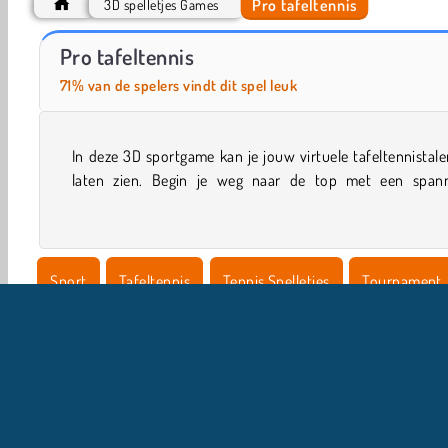
Pro tafeltennis
3D spelletjes Games
Vissimulator
Atari Pong
Pro tafeltennis
71% van de spelers vindt dit spel leuk
In deze 3D sportgame kan je jouw virtuele tafeltennistal
toernooi of speel een vriendschappelijke match met een v
laten zien. Begin je weg naar de top met een span
Sport
Tafeltennis
Tennis Spelletjes
Tournament
Bal Spelletjes
Populair