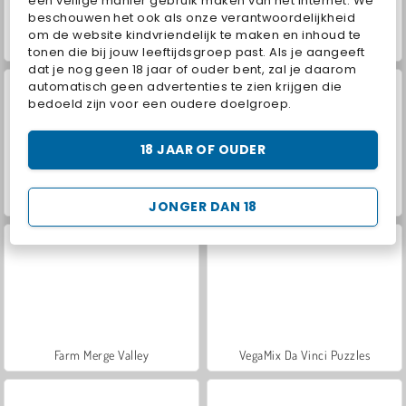
een veilige manier gebruik maken van het internet. We
beschouwen het ook als onze verantwoordelijkheid
om de website kindvriendelijk te maken en inhoud te
Casino World
Royal Story
tonen die bij jouw leeftijdsgroep past. Als je aangeeft
dat je nog geen 18 jaar of ouder bent, zal je daarom
automatisch geen advertenties te zien krijgen die
bedoeld zijn voor een oudere doelgroep.
18 JAAR OF OUDER
Let's Fish!
World War 2 Shooter
JONGER DAN 18
Farm Merge Valley
VegaMix Da Vinci Puzzles