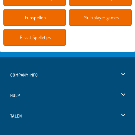
Funspellen
Multiplayer games
Piraat Spelletjes
COMPANY INFO
Gebruiksvoorwaarden
HULP
Ons privacybeleid
Help
TALEN
Cookies
English