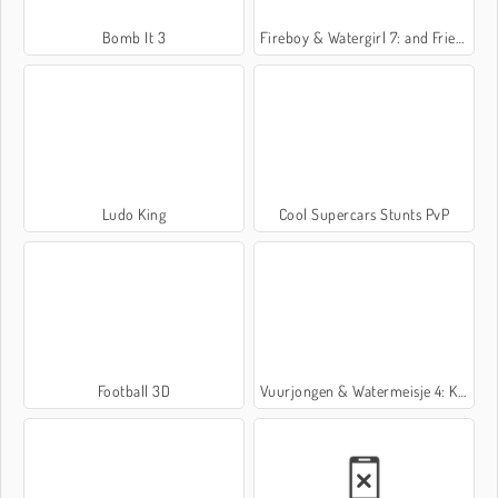
Bomb It 3
Fireboy & Watergirl 7: and Friends
Ludo King
Cool Supercars Stunts PvP
Football 3D
Vuurjongen & Watermeisje 4: Kristaltempel