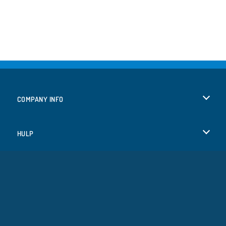
COMPANY INFO
Gebruiksvoorwaarden
HULP
Ons privacybeleid
Help
TALEN
Cookies
English
Cookietoestemming
Deutsch