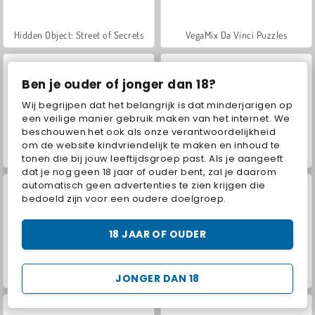
Hidden Object: Street of Secrets
VegaMix Da Vinci Puzzles
Ben je ouder of jonger dan 18?
Wij begrijpen dat het belangrijk is dat minderjarigen op
een veilige manier gebruik maken van het internet. We
beschouwen het ook als onze verantwoordelijkheid
om de website kindvriendelijk te maken en inhoud te
World War 2 Shooter
ASMR Makeover & Makeup Studio
tonen die bij jouw leeftijdsgroep past. Als je aangeeft
dat je nog geen 18 jaar of ouder bent, zal je daarom
automatisch geen advertenties te zien krijgen die
bedoeld zijn voor een oudere doelgroep.
18 JAAR OF OUDER
Farm Merge Valley
Car Parking City Duel
JONGER DAN 18