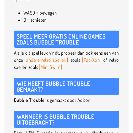
WASD = bewegen
Q = schieten
SPEEL MEER GRATIS ONLINE GAMES
ZOALS BUBBLE TROUBLE
Als je dit spel leuk vindt, probeer dan ook eens een van
onze
andere retro spellen
, zoals
Pac-Xon
of retro
spellen zoals
Mini Swim
.
WIE HEEFT BUBBLE TROUBLE
GEMAAKT?
Bubble Trouble
is gemaakt door Aditon.
WANNEER IS BUBBLE TROUBLE
UITGEBRACHT?
Deze HTML5-versie is oorspronkelijk uitgebracht in