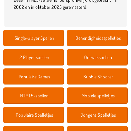
2002 en in oktober 2025 geremasterd.
Single-player Spellen
Behendigheidsspelletjes
2 Player spellen
Ontwijkspellen
Populaire Games
Bubble Shooter
HTML5-spellen
Mobiele spelletjes
Populaire Spelletjes
Jongens Spelletjes