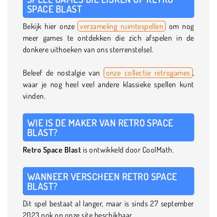
SPACE BLAST
Bekijk hier onze
verzameling ruimtespellen
om nog
meer games te ontdekken die zich afspelen in de
donkere uithoeken van ons sterrenstelsel.
Beleef de nostalgie van
onze collectie retrogames
,
waar je nog heel veel andere klassieke spellen kunt
vinden.
WIE IS DE MAKER VAN RETRO SPACE
BLAST?
Retro Space Blast
is ontwikkeld door CoolMath.
WANNEER VERSCHEEN RETRO SPACE
BLAST?
Dit spel bestaat al langer, maar is sinds 27 september
2023 ook op onze site beschikbaar.