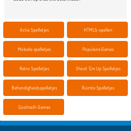
Actie Spelletjes
HTML5-spellen
Mobiele spelletjes
Populaire Games
Retro Spelletjes
Shoot 'Em Up Spelletjes
Behendigheidsspelletjes
Ruimte Spelletjes
Coolmath Games