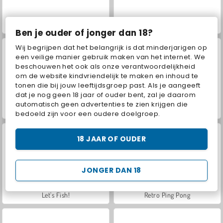
Hidden Object: Street of Secrets
VegaMix Da Vinci Puzzles
Ben je ouder of jonger dan 18?
Wij begrijpen dat het belangrijk is dat minderjarigen op
een veilige manier gebruik maken van het internet. We
beschouwen het ook als onze verantwoordelijkheid
om de website kindvriendelijk te maken en inhoud te
tonen die bij jouw leeftijdsgroep past. Als je aangeeft
dat je nog geen 18 jaar of ouder bent, zal je daarom
automatisch geen advertenties te zien krijgen die
ASMR Makeover & Makeup Studio
Farm Merge Valley
bedoeld zijn voor een oudere doelgroep.
18 JAAR OF OUDER
JONGER DAN 18
Let's Fish!
Retro Ping Pong