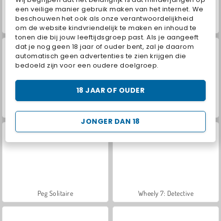
een veilige manier gebruik maken van het internet. We
beschouwen het ook als onze verantwoordelijkheid
2048
Meesterschaker: multiplayer
om de website kindvriendelijk te maken en inhoud te
tonen die bij jouw leeftijdsgroep past. Als je aangeeft
dat je nog geen 18 jaar of ouder bent, zal je daarom
automatisch geen advertenties te zien krijgen die
bedoeld zijn voor een oudere doelgroep.
18 JAAR OF OUDER
Bob de dief
Hangman Online
JONGER DAN 18
Peg Solitaire
Wheely 7: Detective