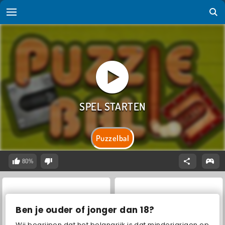
Puzzelbal
80%
Ben je ouder of jonger dan 18?
Wij begrijpen dat het belangrijk is dat minderjarigen op