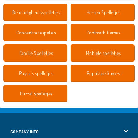
Behendigheidsspelletjes
Hersen Spelletjes
Concentratiespellen
Coolmath Games
Familie Spelletjes
Mobiele spelletjes
Physics spelletjes
Populaire Games
Puzzel Spelletjes
COMPANY INFO