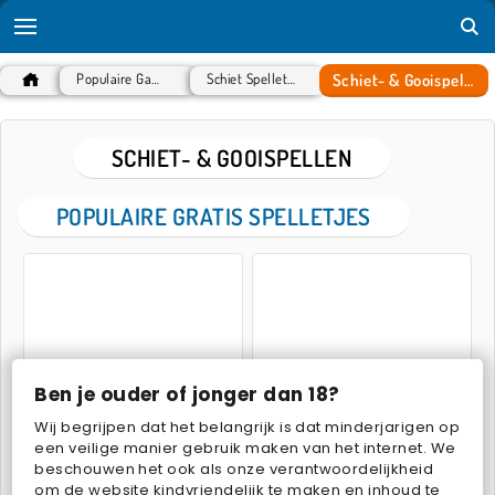
Schiet- & Gooispellen
Populaire Games
Schiet Spelletjes
SCHIET- & GOOISPELLEN
POPULAIRE GRATIS SPELLETJES
Ben je ouder of jonger dan 18?
Special Strike: DLC 3
Slingshot Fortress
Wij begrijpen dat het belangrijk is dat minderjarigen op
een veilige manier gebruik maken van het internet. We
beschouwen het ook als onze verantwoordelijkheid
om de website kindvriendelijk te maken en inhoud te