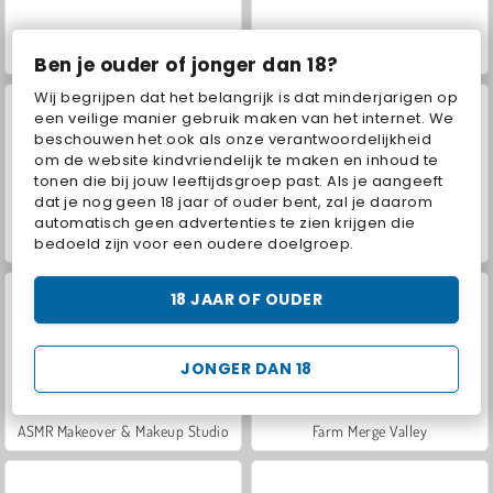
World War 2 Shooter
Car Parking City Duel
Ben je ouder of jonger dan 18?
Wij begrijpen dat het belangrijk is dat minderjarigen op
een veilige manier gebruik maken van het internet. We
beschouwen het ook als onze verantwoordelijkheid
om de website kindvriendelijk te maken en inhoud te
tonen die bij jouw leeftijdsgroep past. Als je aangeeft
dat je nog geen 18 jaar of ouder bent, zal je daarom
automatisch geen advertenties te zien krijgen die
bedoeld zijn voor een oudere doelgroep.
Hidden Object: Street of Secrets
VegaMix Da Vinci Puzzles
18 JAAR OF OUDER
JONGER DAN 18
ASMR Makeover & Makeup Studio
Farm Merge Valley