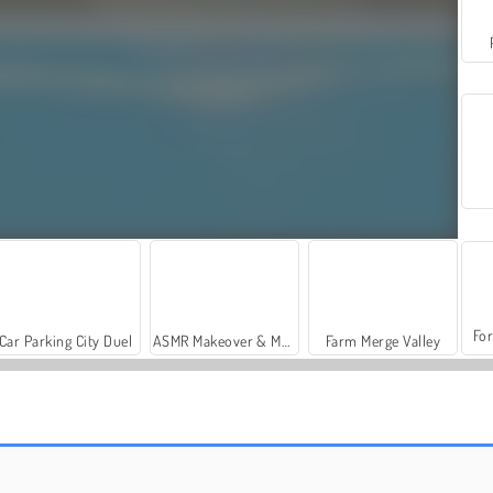
For
Car Parking City Duel
ASMR Makeover & Makeup Studio
Farm Merge Valley
Siberian Assault
Ruimteschutters