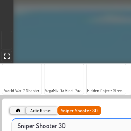
World War 2 Shooter
VegaMix Da Vinci Puzzles
Hidden Object: Street of Secrets
Sniper Shooter 3D
Actie Games
Let's Fish!
Squid Shooter
Sniper Shooter 3D