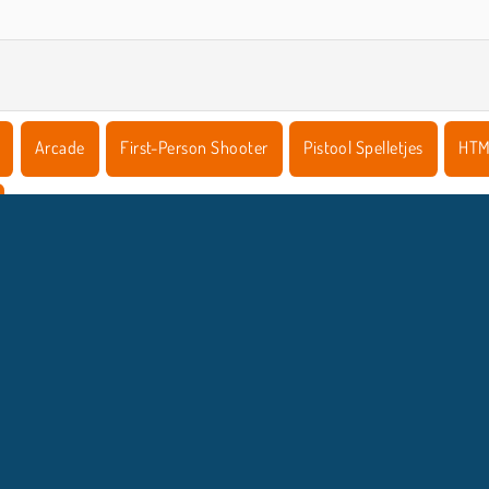
Arcade
First-Person Shooter
Pistool Spelletjes
HTM
COMPANY INFO
HULP
Gebruiksvoorwaarden
Cookietoestemming
Help
Ons privacybeleid
Cookies