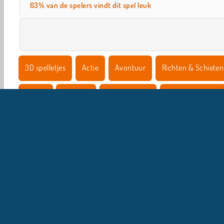
63% van de spelers vindt dit spel leuk
3D spelletjes
Actie
Avontuur
Richten & Schieten
Mobiel
Populair
Behendigheid
Schiet Spelletjes