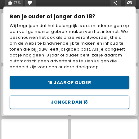
77%
Ben je ouder of jonger dan 18?
Wij begrijpen dat het belangrijk is dat minderjarigen op
een veilige manier gebruik maken van het internet. We
beschouwen het ook als onze verantwoordelijkheid
om de website kindvriendelijk te maken en inhoud te
tonen die bij jouw leeftijdsgroep past. Als je aangeeft
dat je nog geen 18 jaar of ouder bent, zal je daarom
VegaMix Da Vinci Puzzles
Hidden Object: Street of Secrets
automatisch geen advertenties te zien krijgen die
bedoeld zijn voor een oudere doelgroep.
18 JAAR OF OUDER
JONGER DAN 18
Royal Story
Let's Fish!