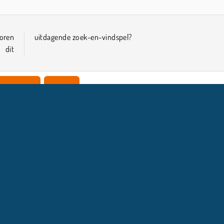
oren
uitdagende zoek-en-vindspel?
 dit
 Spelletjes
HTML5
COMPANY INFO
HULP
Gebruiksvoorwaarden
Cookietoestemming
Help
Ons privacybeleid
Cookies