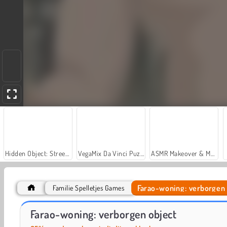
Hidden Object: Street of Secrets
VegaMix Da Vinci Puzzles
ASMR Makeover & Makeup Studio
Farao-woning: verborgen 
Familie Spelletjes Games
Home Makeover
Prinses: poppenhuis
Farao-woning: verborgen object