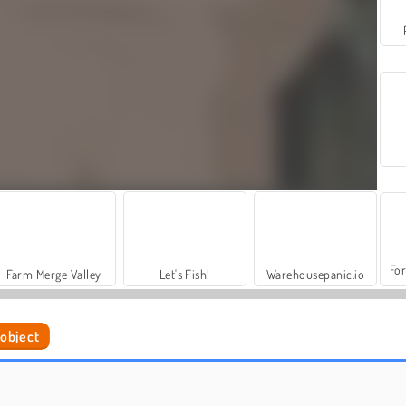
For
Farm Merge Valley
Let's Fish!
Warehousepanic.io
object
Home House Painter
Babypop: huis opruimen