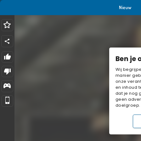
Nieuw
Ben je 
Wij begrijp
manier geb
onze verant
en inhoud t
dat je nog 
geen advert
doelgroep.