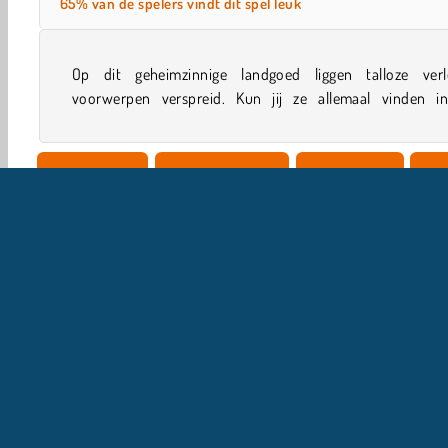
65% van de spelers vindt dit spel leuk
Op dit geheimzinnige landgoed liggen talloze verl
voorwerpen verspreid. Kun jij ze allemaal vinden in
Single-player
Familie Spelletjes
Zoek en vind
Huis