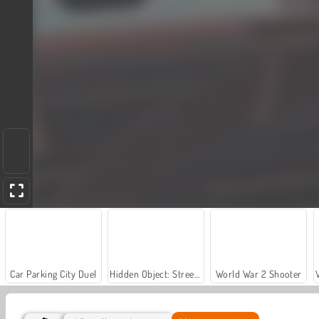
Car Parking City Duel
Hidden Object: Street of Secrets
World War 2 Shooter