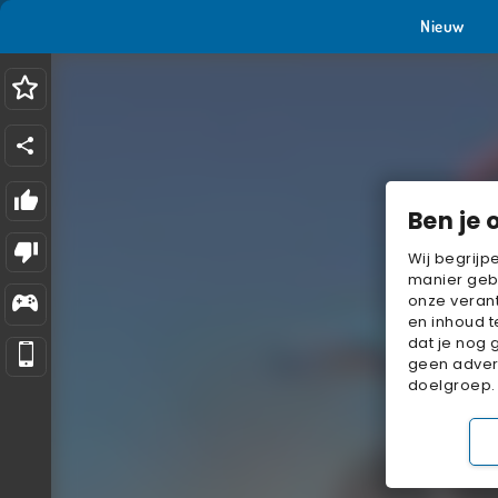
Nieuw
Ben je 
Wij begrijp
manier geb
onze verant
en inhoud t
dat je nog 
geen advert
doelgroep.