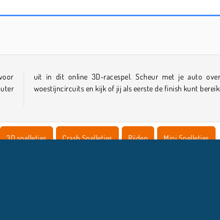
Sports Heads: Football Championship 2016
Royal Story
 voor
r de
uter
woestijncircuits en kijk of jij als eerste de finish kunt berei
3D spelletjes
Crash Spelletjes
Rijden
Mini Spelletjes