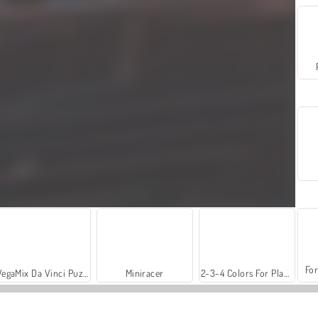
For
VegaMix Da Vinci Puzzles
Miniracer
2-3-4 Colors For Players