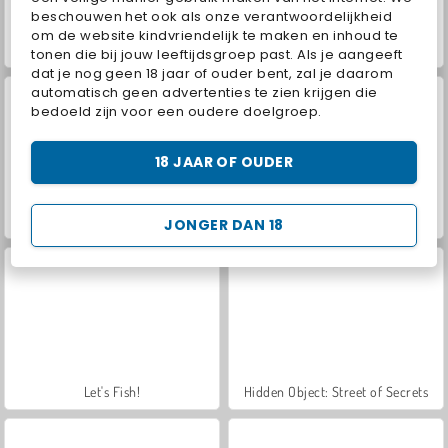
beschouwen het ook als onze verantwoordelijkheid
om de website kindvriendelijk te maken en inhoud te
World War 2 Shooter
VegaMix Da Vinci Puzzles
tonen die bij jouw leeftijdsgroep past. Als je aangeeft
dat je nog geen 18 jaar of ouder bent, zal je daarom
automatisch geen advertenties te zien krijgen die
bedoeld zijn voor een oudere doelgroep.
18 JAAR OF OUDER
Car Parking City Duel
Royal Story
JONGER DAN 18
Let's Fish!
Hidden Object: Street of Secrets