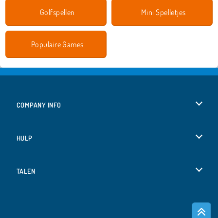
Golfspellen
Mini Spelletjes
Populaire Games
COMPANY INFO
Gebruiksvoorwaarden
HULP
Ons privacybeleid
Help
TALEN
Cookies
Deutsch
Cookietoestemming