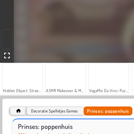
Hidden Object: Street of Secrets
ASMR Makeover & Makeup Studio
VegaMix Da Vinci Puzzles
Prinses: poppenhuis
Decoratie Spelletjes Games
Car Parking City Duel
Home Makeover
Prinses: poppenhuis