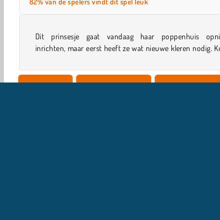
82% van de spelers vindt dit spel leuk
Dit prinsesje gaat vandaag haar poppenhuis opn
inrichten, maar eerst heeft ze wat nieuwe kleren nodig. Ku
Single-player
Decoratie Spelletjes
Poppen Spelletjes