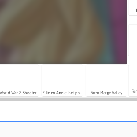
For
World War 2 Shooter
Ellie en Annie: het poppenhuis
Farm Merge Valley
IJsprinses: poppenhuis
Babypop: huis opruimen