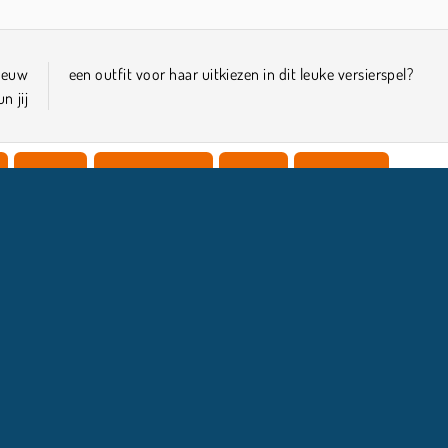
ieuw
een outfit voor haar uitkiezen in dit leuke versierspel?
n jij
Meiden
Huis Spelletjes
Mobiel
Prinsessen
COMPANY INFO
HULP
Gebruiksvoorwaarden
Cookietoestemming
Help
Ons privacybeleid
Cookies