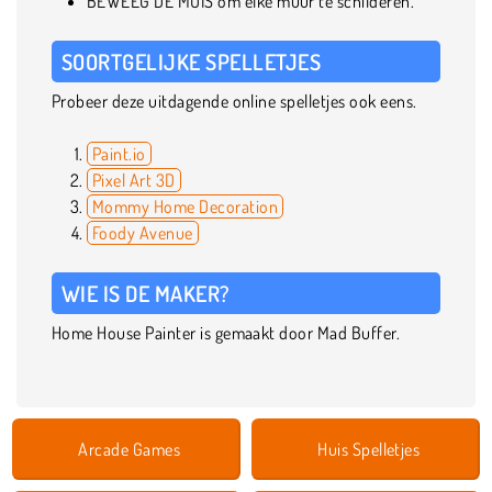
BEWEEG DE MUIS om elke muur te schilderen.
SOORTGELIJKE SPELLETJES
Probeer deze uitdagende online spelletjes ook eens.
Paint.io
Pixel Art 3D
Mommy Home Decoration
Foody Avenue
WIE IS DE MAKER?
Home House Painter is gemaakt door Mad Buffer.
Arcade Games
Huis Spelletjes