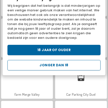
Wij begrijpen dat het belangrijk is dat minderjarigen op
een veilige manier gebruik maken van het internet. We
VegaMix Da Vinci Puzzles
Hidden Object: Street of Secrets
beschouwen het ook als onze verantwoordelijkheid
om de website kindvriendelijk te maken en inhoud te
tonen die bij jouw leeftijdsgroep past. Als je aangeeft
dat je nog geen 18 jaar of ouder bent, zal je daarom
automatisch geen advertenties te zien krijgen die
bedoeld zijn voor een oudere doelgroep.
18 JAAR OF OUDER
ASMR Makeover & Makeup Studio
World War 2 Shooter
JONGER DAN 18
Farm Merge Valley
Car Parking City Duel