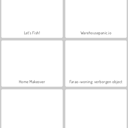
Let's Fish!
Warehousepanic.io
Home Makeover
Farao-woning: verborgen object