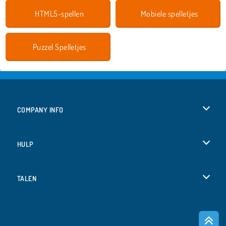
HTML5-spellen
Mobiele spelletjes
Puzzel Spelletjes
COMPANY INFO
Gebruiksvoorwaarden
HULP
Ons privacybeleid
Help
TALEN
Cookies
Deutsch