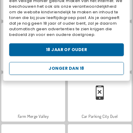
een veilige manier gebruik maken van het internet. We
beschouwen het ook als onze verantwoordelijkheid
om de website kindvriendelijk te maken en inhoud te
Hidden Object: Street of Secrets
VegaMix Da Vinci Puzzles
tonen die bij jouw leeftijdsgroep past. Als je aangeeft
dat je nog geen 18 jaar of ouder bent, zal je daarom
automatisch geen advertenties te zien krijgen die
bedoeld zijn voor een oudere doelgroep.
18 JAAR OF OUDER
ASMR Makeover & Makeup Studio
World War 2 Shooter
JONGER DAN 18
Farm Merge Valley
Car Parking City Duel