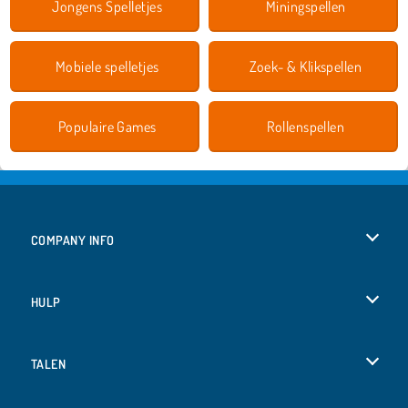
Jongens Spelletjes
Miningspellen
Mobiele spelletjes
Zoek- & Klikspellen
Populaire Games
Rollenspellen
COMPANY INFO
Gebruiksvoorwaarden
HULP
Ons privacybeleid
Help
TALEN
Cookies