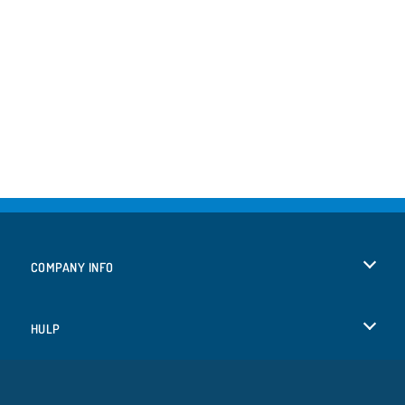
COMPANY INFO
Gebruiksvoorwaarden
HULP
Ons privacybeleid
Help
TALEN