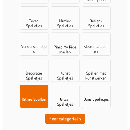
Teken
Muziek
Design-
Spelletjes
Spelletjes
Spelletjes
Versierspelletje
Kleurplaatspell
Pimp My Ride
s
en
spellen
Decoratie
Kunst
Spellen met
Spelletjes
Spelletjes
kunstwerken
Ritme Spellen
Gitaar
Dans Spelletjes
Spelletjes
Meer categorieën