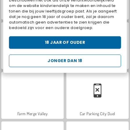
beschouwen het ook als onze verantwoordelijkheid
om de website kindvriendelijk te maken en inhoud te
tonen die bij jouw leeftijdsgroep past. Als je aangeeft
Hidden Object: Street of Secrets
ASMR Makeover & Makeup Studio
dat je nog geen 18 jaar of ouder bent, zal je daarom
automatisch geen advertenties te zien krijgen die
bedoeld zijn voor een oudere doelgroep.
18 JAAR OF OUDER
JONGER DAN 18
VegaMix Da Vinci Puzzles
World War 2 Shooter
Farm Merge Valley
Car Parking City Duel