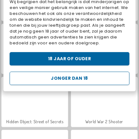
Wij begrijpen dat het belangrijk is dat minderjarigen op
een veilige manier gebruik maken van het internet. We
beschouwen het ook als onze verantwoordelijkheid
Farm Merge Valley
ASMR Makeover & Makeup Studio
om de website kindvriendelijk te maken en inhoud te
tonen die bij jouw leeftijdsgroep past. Als je aangeeft
dat je nog geen 18 jaar of ouder bent, zal je daarom
automatisch geen advertenties te zien krijgen die
bedoeld zijn voor een oudere doelgroep.
18 JAAR OF OUDER
VegaMix Da Vinci Puzzles
Royal Story
JONGER DAN 18
Hidden Object: Street of Secrets
World War 2 Shooter