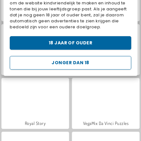
om de website kindvriendelijk te maken en inhoud te
tonen die bij jouw leeftijdsgroep past. Als je aangeeft
dat je nog geen 18 jaar of ouder bent, zal je daarom
ASMR Makeover & Makeup Studio
Let's Fish!
automatisch geen advertenties te zien krijgen die
bedoeld zijn voor een oudere doelgroep.
18 JAAR OF OUDER
JONGER DAN 18
Farm Merge Valley
World War 2 Shooter
Royal Story
VegaMix Da Vinci Puzzles