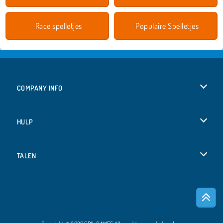
Race spelletjes
Populaire Spelletjes
COMPANY INFO
Gebruiksvoorwaarden
HULP
Ons privacybeleid
Help
TALEN
Cookies
English
Cookietoestemming
Deutsch