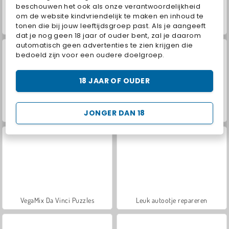
beschouwen het ook als onze verantwoordelijkheid
om de website kindvriendelijk te maken en inhoud te
tonen die bij jouw leeftijdsgroep past. Als je aangeeft
Car Parking City Duel
Farm Merge Valley
dat je nog geen 18 jaar of ouder bent, zal je daarom
automatisch geen advertenties te zien krijgen die
bedoeld zijn voor een oudere doelgroep.
18 JAAR OF OUDER
JONGER DAN 18
Hidden Object: Street of Secrets
World War 2 Shooter
VegaMix Da Vinci Puzzles
Leuk autootje repareren