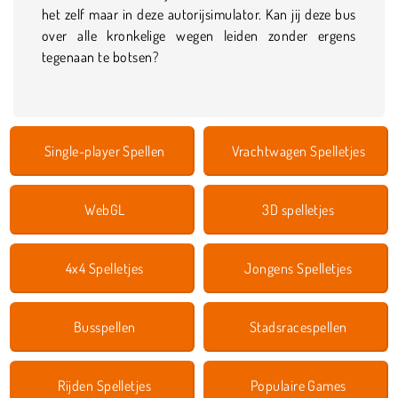
het zelf maar in deze autorijsimulator. Kan jij deze bus
over alle kronkelige wegen leiden zonder ergens
tegenaan te botsen?
Single-player Spellen
Vrachtwagen Spelletjes
WebGL
3D spelletjes
4x4 Spelletjes
Jongens Spelletjes
Busspellen
Stadsracespellen
Rijden Spelletjes
Populaire Games