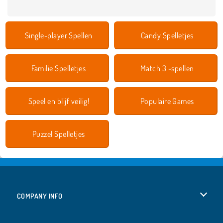
Single-player Spellen
Candy Spelletjes
Familie Spelletjes
Match 3 -spellen
Speel en blijf veilig!
Populaire Games
Puzzel Spelletjes
COMPANY INFO
Gebruiksvoorwaarden