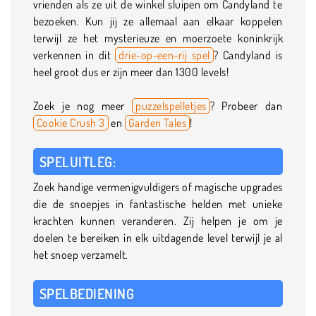
vrienden als ze uit de winkel sluipen om Candyland te
bezoeken. Kun jij ze allemaal aan elkaar koppelen
terwijl ze het mysterieuze en moerzoete koninkrijk
verkennen in dit
drie-op-een-rij spel
? Candyland is
heel groot dus er zijn meer dan 1300 levels!
Zoek je nog meer
puzzelspelletjes
? Probeer dan
Cookie Crush 3
en
Garden Tales
!
SPELUITLEG:
Zoek handige vermenigvuldigers of magische upgrades
die de snoepjes in fantastische helden met unieke
krachten kunnen veranderen. Zij helpen je om je
doelen te bereiken in elk uitdagende level terwijl je al
het snoep verzamelt.
SPELBEDIENING