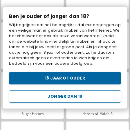
Bubble Invasion
Crocword: Crossword Puzzle Game
Ben je ouder of jonger dan 18?
Wij begrijpen dat het belangrijk is dat minderjarigen op
een veilige manier gebruik maken van het internet. We
beschouwen het ook als onze verantwoordelijkheid
om de website kindvriendelijk te maken en inhoud te
tonen die bij jouw leeftijdsgroep past. Als je aangeeft
dat je nog geen 18 jaar of ouder bent, zal je daarom
automatisch geen advertenties te zien krijgen die
bedoeld zijn voor een oudere doelgroep.
Mergest Kingdom
Extreme bubbelschieter 2
18 JAAR OF OUDER
JONGER DAN 18
Sugar Heroes
Heroes of Match 3