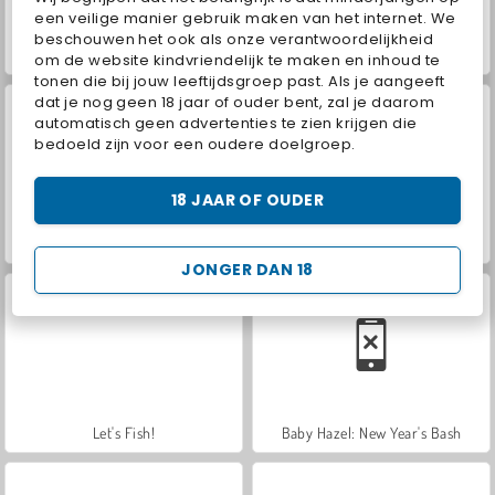
een veilige manier gebruik maken van het internet. We
beschouwen het ook als onze verantwoordelijkheid
ASMR Makeover & Makeup Studio
VegaMix Da Vinci Puzzles
om de website kindvriendelijk te maken en inhoud te
tonen die bij jouw leeftijdsgroep past. Als je aangeeft
dat je nog geen 18 jaar of ouder bent, zal je daarom
automatisch geen advertenties te zien krijgen die
bedoeld zijn voor een oudere doelgroep.
18 JAAR OF OUDER
Farm Merge Valley
Hidden Object: Street of Secrets
JONGER DAN 18
Let's Fish!
Baby Hazel: New Year's Bash