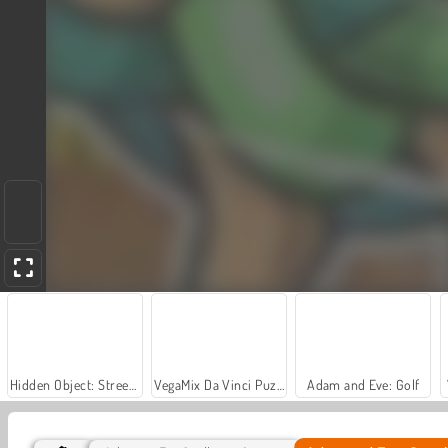
Hidden Object: Street of Secrets
VegaMix Da Vinci Puzzles
Adam and Eve: Golf