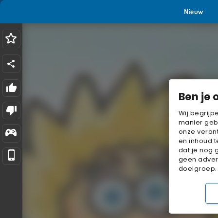
Nieuw
Ben je 
Wij begrijp
manier geb
onze verant
en inhoud t
dat je nog 
geen advert
doelgroep.