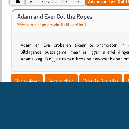
Adam and Eve: Cut 
Adam en Eva Spelletjes Games
Adam and Eve: Love Quest
Adam en Eva: Adam het spook
Adam and Eve: Cut the Ropes
70% van de spelers vindt dit spel leuk
Adam en Eva proberen elkaar te ontmoeten in 
obstakels te overkomen die tussen hem en zijn ware li
uitdagende puzzelgame, maar er liggen allerlei dinge
Adams weg. Kan jij de romantische holbewoner helpen om
Single-player
Behendigheid
Valentijn Spelletjes
Koppel Spelletjes
Familie Spelletjes
HTML5
Mobie