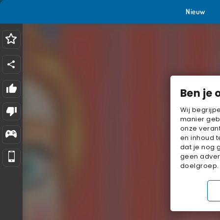
Nieuw
Ben je 
Wij begrijp
manier geb
onze verant
en inhoud t
dat je nog 
geen advert
doelgroep.