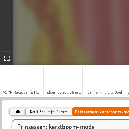
ASMR Makeover & Makeup Studio
Hidden Object: Street of Secrets
Car Parking City Duel
Prinsessen: kerstboom-m
Kerst Spelletjes Games
K-Pop New Years Concert 2
Instagirls: verkleden voor de kerst
Prinsessen: kerstboom-mode