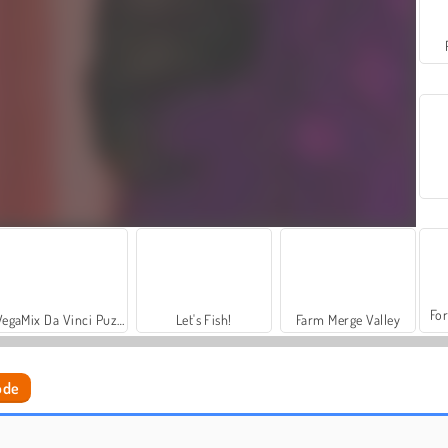
For
VegaMix Da Vinci Puzzles
Let's Fish!
Farm Merge Valley
ode
Kerstmodellen aankleden
Ellie Christmas Makeup