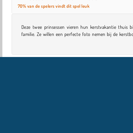
70% van de spelers vindt dit spel leuk
Deze twee prinsessen vieren hun kerstvakantie thuis bi
Geef ze een mooi kapsel en een leuke outfit in dit aanklee
familie. Ze willen een perfecte foto nemen bij de kerst
Single-player
Kerst Spelletjes
Meiden