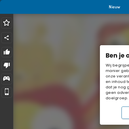
Nieuw
Ben je 
Wij begrijp
manier geb
onze verant
en inhoud t
dat je nog 
geen advert
doelgroep.