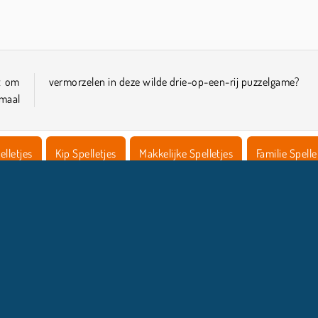
Let's Fish!
Party Pop Match
kt om
vermorzelen in deze wilde drie-op-een-rij puzzelgame?
maal
elletjes
Kip Spelletjes
Makkelijke Spelletjes
Familie Spelle
Puzzel
COMPANY INFO
HULP
Gebruiksvoorwaarden
Cookietoestemming
Help