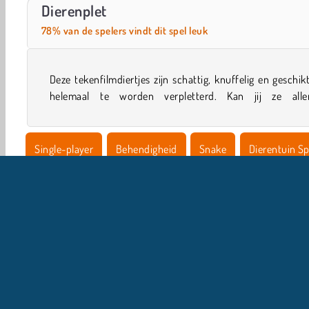
World War 2 Shooter
Casino World
Dierenplet
78% van de spelers vindt dit spel leuk
Deze tekenfilmdiertjes zijn schattig, knuffelig en geschi
helemaal te worden verpletterd. Kan jij ze alle
Single-player
Behendigheid
Snake
Dierentuin Sp
HTML5
Match 3
Zoeken & Klikken
Populair