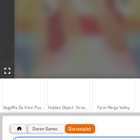
VegaMix Da Vinci Puzzles
Hidden Object: Street of Secrets
Farm Merge Valley
Dierenplet
Dieren Games