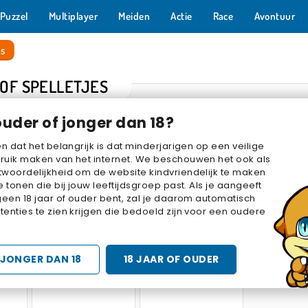
Puzzel
Multiplayer
Meiden
Actie
Race
Avontuur
es
OF SPELLETJES
ouder of jonger dan 18?
en dat het belangrijk is dat minderjarigen op een veilige
ruik maken van het internet. We beschouwen het ook als
woordelijkheid om de website kindvriendelijk te maken
e tonen die bij jouw leeftijdsgroep past. Als je aangeeft
geen 18 jaar of ouder bent, zal je daarom automatisch
enties te zien krijgen die bedoeld zijn voor een oudere
e
Cookie Maze
Maze and Tourist
Noob: Zombie Pri
JONGER DAN 18
18 JAAR OF OUDER