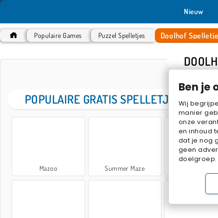
Nieuw
Doolhof Spelletj
Populaire Games
Puzzel Spelletjes
DOOLH
Ben je 
POPULAIRE GRATIS SPELLETJES
Wij begrijp
manier geb
onze verant
en inhoud t
dat je nog 
geen advert
doelgroep.
Mazoo
Summer Maze
Winter Maz