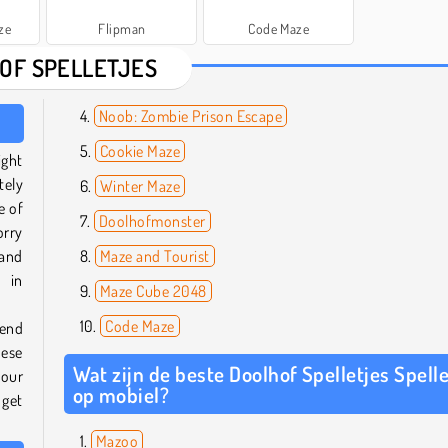
ze
Flipman
Code Maze
OF SPELLETJES
Noob: Zombie Prison Escape
Cookie Maze
ight
tely
Winter Maze
e of
Doolhofmonster
orry
 and
Maze and Tourist
 in
Maze Cube 2048
Code Maze
 end
hese
Wat zijn de beste Doolhof Spelletjes Spelle
your
op mobiel?
 get
Mazoo