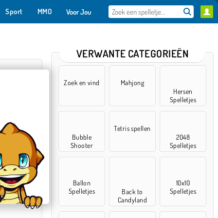
Sport
MMO
Voor Jou
VERWANTE CATEGORIEËN
Zoek en vind
Mahjong
Hersen
Spelletjes
Tetris spellen
Bubble
2048
Shooter
Spelletjes
son Escape
Ballon
10x10
Spelletjes
Spelletjes
Back to
Candyland
Games