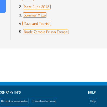
Maze Cube 2048
Summer Maze
Maze and Tourist
Noob: Zombie Prison Escape
COMPANY INFO
HULP
Gebruiksvoorwaarden
Cookietoestemming
Help