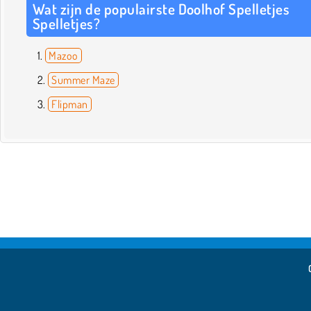
Wat zijn de populairste Doolhof Spelletjes
Spelletjes?
Mazoo
Summer Maze
Flipman