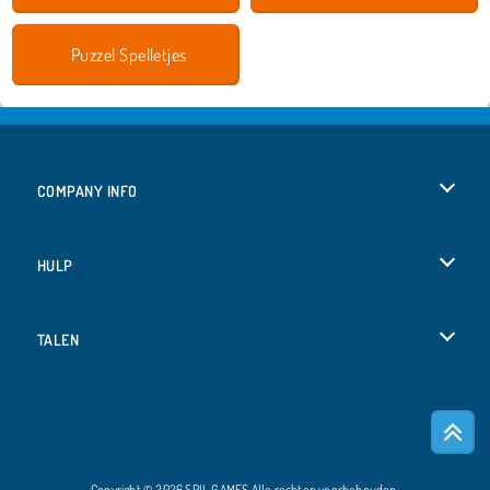
Puzzel Spelletjes
COMPANY INFO
Gebruiksvoorwaarden
HULP
Ons privacybeleid
Help
TALEN
Cookies
English
Cookietoestemming
Deutsch
Copyright © 2026 SPIL GAMES Alle rechten voorbehouden.