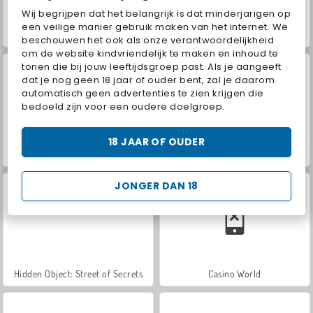
Wij begrijpen dat het belangrijk is dat minderjarigen op
een veilige manier gebruik maken van het internet. We
Wieltje 3
Wieltje 4: tijdreis
beschouwen het ook als onze verantwoordelijkheid
om de website kindvriendelijk te maken en inhoud te
tonen die bij jouw leeftijdsgroep past. Als je aangeeft
dat je nog geen 18 jaar of ouder bent, zal je daarom
automatisch geen advertenties te zien krijgen die
bedoeld zijn voor een oudere doelgroep.
18 JAAR OF OUDER
VegaMix Da Vinci Puzzles
Car Parking City Duel
JONGER DAN 18
Hidden Object: Street of Secrets
Casino World