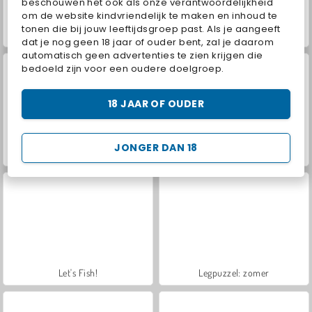
beschouwen het ook als onze verantwoordelijkheid
om de website kindvriendelijk te maken en inhoud te
tonen die bij jouw leeftijdsgroep past. Als je aangeeft
Hidden Object: Street of Secrets
VegaMix Da Vinci Puzzles
dat je nog geen 18 jaar of ouder bent, zal je daarom
automatisch geen advertenties te zien krijgen die
bedoeld zijn voor een oudere doelgroep.
18 JAAR OF OUDER
JONGER DAN 18
Farm Merge Valley
ASMR Makeover & Makeup Studio
Let's Fish!
Legpuzzel: zomer