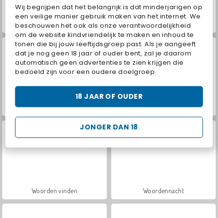
Wij begrijpen dat het belangrijk is dat minderjarigen op
een veilige manier gebruik maken van het internet. We
Hidden Object: Street of Secrets
VegaMix Da Vinci Puzzles
beschouwen het ook als onze verantwoordelijkheid
om de website kindvriendelijk te maken en inhoud te
tonen die bij jouw leeftijdsgroep past. Als je aangeeft
dat je nog geen 18 jaar of ouder bent, zal je daarom
automatisch geen advertenties te zien krijgen die
bedoeld zijn voor een oudere doelgroep.
18 JAAR OF OUDER
Car Parking City Duel
Casino World
JONGER DAN 18
Woorden vinden
Woordennacht