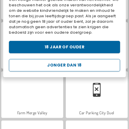
beschouwen het ook als onze verantwoordelijkheid
om de website kindvriendelijk te maken en inhoud te
Hidden Object: Street of Secrets
VegaMix Da Vinci Puzzles
tonen die bij jouw leeftijdsgroep past. Als je aangeeft
dat je nog geen 18 jaar of ouder bent, zal je daarom
automatisch geen advertenties te zien krijgen die
bedoeld zijn voor een oudere doelgroep.
18 JAAR OF OUDER
ASMR Makeover & Makeup Studio
World War 2 Shooter
JONGER DAN 18
Farm Merge Valley
Car Parking City Duel