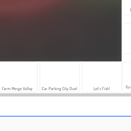
For
Farm Merge Valley
Car Parking City Duel
Let's Fish!
Twintig48
Kruiswoordpuzzels