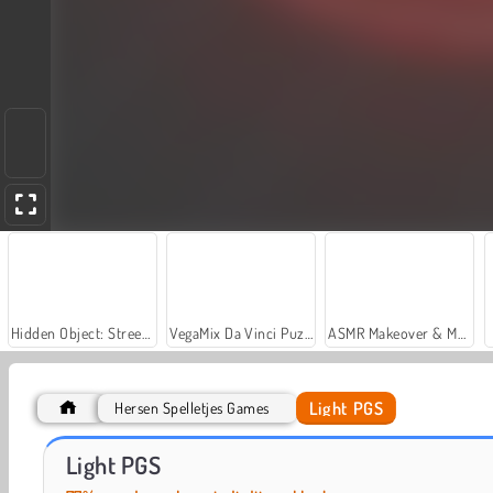
Hidden Object: Street of Secrets
VegaMix Da Vinci Puzzles
ASMR Makeover & Makeup Studio
Light PGS
Hersen Spelletjes Games
Los de sommen op: vermenigvuldigen
2048: getallen combineren
Light PGS