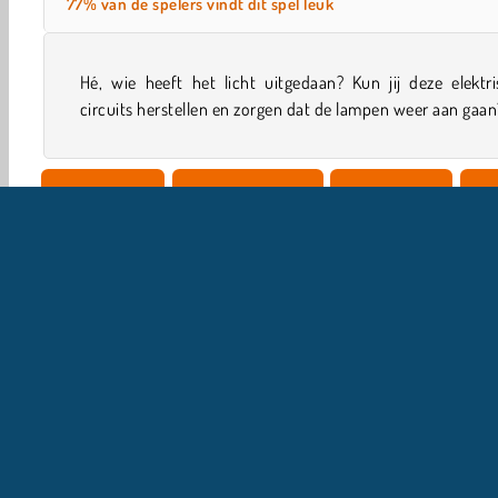
77% van de spelers vindt dit spel leuk
Hé, wie heeft het licht uitgedaan? Kun jij deze elektr
circuits herstellen en zorgen dat de lampen weer aan gaan
Single-player
Hersen Spelletjes
Concentratie
Fam