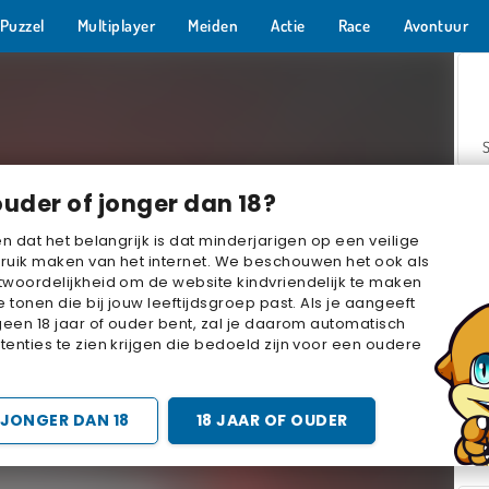
Puzzel
Multiplayer
Meiden
Actie
Race
Avontuur
ouder of jonger dan 18?
en dat het belangrijk is dat minderjarigen op een veilige
ruik maken van het internet. We beschouwen het ook als
woordelijkheid om de website kindvriendelijk te maken
Z
e tonen die bij jouw leeftijdsgroep past. Als je aangeeft
geen 18 jaar of ouder bent, zal je daarom automatisch
enties te zien krijgen die bedoeld zijn voor een oudere
JONGER DAN 18
18 JAAR OF OUDER