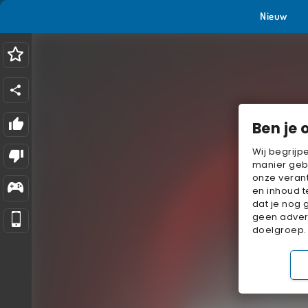
Nieuw
Ben je 
Wij begrijp
manier geb
onze verant
en inhoud t
dat je nog 
geen advert
doelgroep.