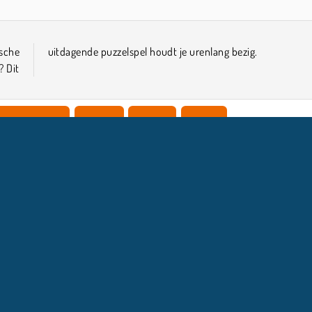
ische
uitdagende puzzelspel houdt je urenlang bezig.
? Dit
ilie Spelletjes
HTML5
Mobiel
Puzzel
COMPANY INFO
HULP
Gebruiksvoorwaarden
Cookietoestemming
Help
Ons privacybeleid
Cookies