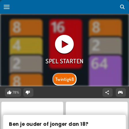
Twintig48
78%
Ben je ouder of jonger dan 18?