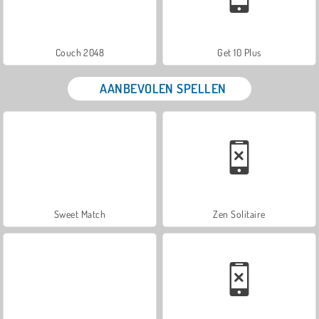
Couch 2048
Get 10 Plus
AANBEVOLEN SPELLEN
Sweet Match
Zen Solitaire