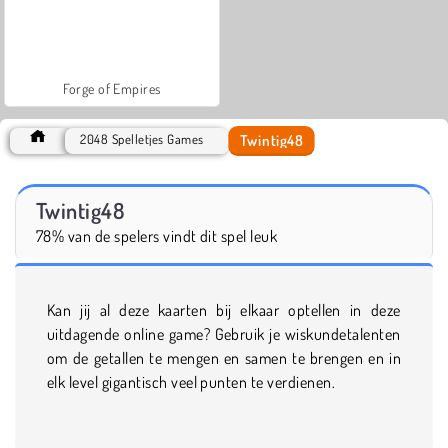
Forge of Empires
Twintig48
2048 Spelletjes Games
Twintig48
78% van de spelers vindt dit spel leuk
Kan jij al deze kaarten bij elkaar optellen in deze
uitdagende online game? Gebruik je wiskundetalenten
om de getallen te mengen en samen te brengen en in
elk level gigantisch veel punten te verdienen.