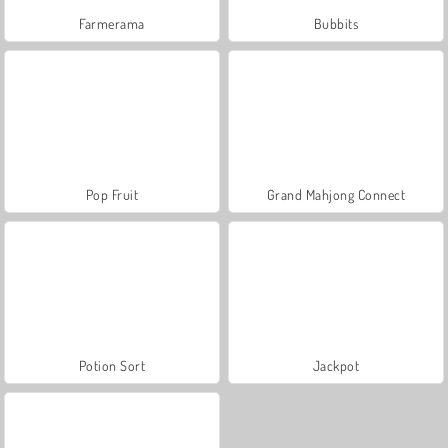
Farmerama
Bubbits
Pop Fruit
Grand Mahjong Connect
Potion Sort
Jackpot