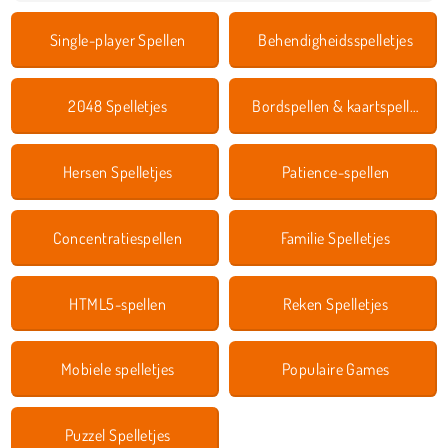
Single-player Spellen
Behendigheidsspelletjes
2048 Spelletjes
Bordspellen & kaartspellen
Hersen Spelletjes
Patience-spellen
Concentratiespellen
Familie Spelletjes
HTML5-spellen
Reken Spelletjes
Mobiele spelletjes
Populaire Games
Puzzel Spelletjes