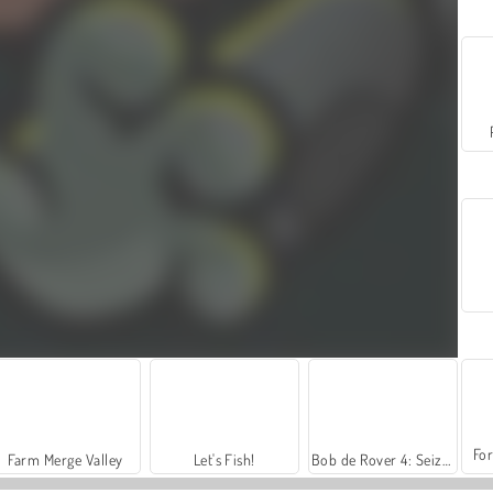
For
Farm Merge Valley
Let's Fish!
Bob de Rover 4: Seizoen 2 Rusland