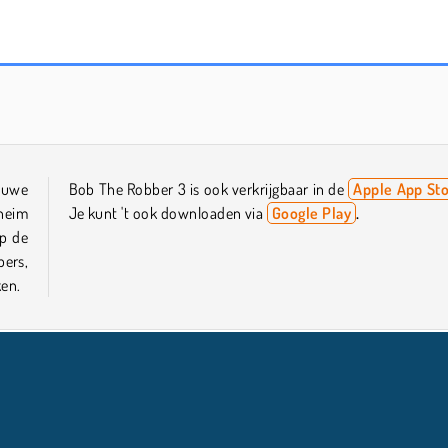
Bob de Rover 4: seizoen 3 Japan
Bob The Robber 4: Season 1 France
ieuwe
Bob The Robber 3 is ook verkrijgbaar in de
Apple App St
eheim
Je kunt 't ook downloaden via
Google Play
.
p de
ers,
ken.
gsters
HTML5
Kinderen
Geld Spelletjes
Platformspel