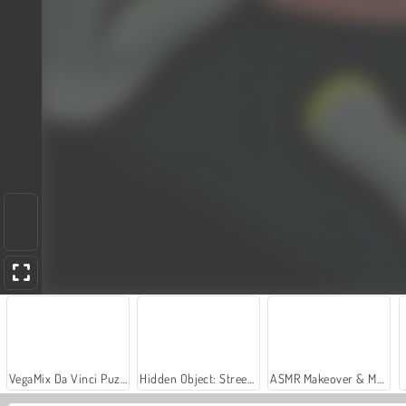
VegaMix Da Vinci Puzzles
Hidden Object: Street of Secrets
ASMR Makeover & Makeup Studio