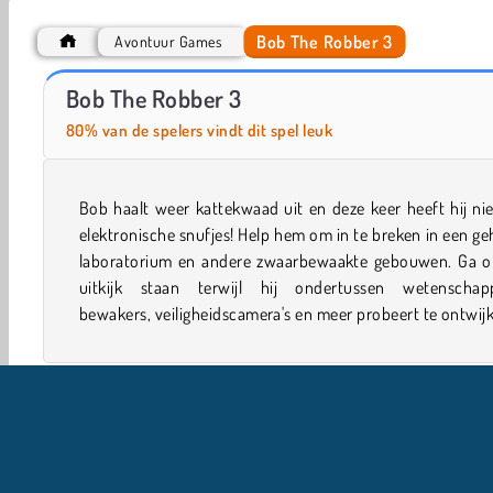
Bob The Robber 3
Avontuur Games
Money Mover Maker
Bob de dief 5: avontuur in de tempel
Bob The Robber 3
80% van de spelers vindt dit spel leuk
Bob haalt weer kattekwaad uit en deze keer heeft hij n
elektronische snufjes! Help hem om in te breken in een g
laboratorium en andere zwaarbewaakte gebouwen. Ga o
uitkijk staan terwijl hij ondertussen wetenschapp
bewakers, veiligheidscamera's en meer probeert te ontwij
Single-player
Avontuur
Jongens
Crime
Gan
Zoeken & Klikken
Populair
Populaire Spelletjes