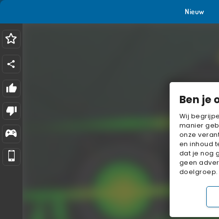
Nieuw
Ben je 
Wij begrijp
manier geb
onze verant
en inhoud t
dat je nog 
geen advert
doelgroep.