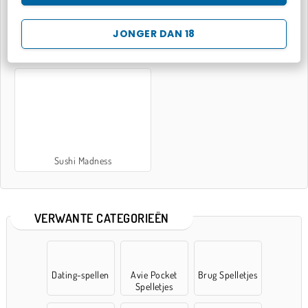
JONGER DAN 18
Sushi Challenge
Giant Sushi Merge Master Game
Sushi Madness
VERWANTE CATEGORIEËN
Dating-spellen
Avie Pocket
Brug Spelletjes
Spelletjes