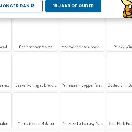
JONGER DAN 18
18 JAAR OF OUDER
optreden
Engelachtige charmante prinses
Blue Girls Makeup
Bruidskapster voor
demia
Gebit schoonmaken
Meerminprinses: onderwatergames
Prinxy Win
eisje
Drakenkoningin: bruidsjurk
Prinsessen: poppenfantasie
Dotted Girl: Bac
Salon
Mermaidcore Makeup
Monsterella Fantasy Makeup
Buat Merk Kosmet