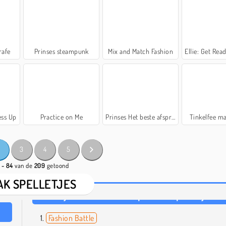
rafe
Prinses steampunk
Mix and Match Fashion
Ellie: Get Rea
ess Up
Practice on Me
Prinses Het beste afspraakje ooit
Tinkelfee m
2
3
4
5
 - 84
van de
209
getoond
K SPELLETJES
Fashion Battle