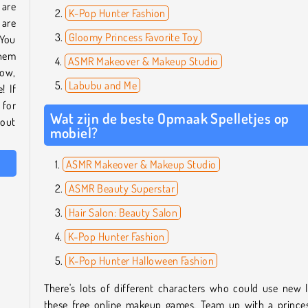
 are
K-Pop Hunter Fashion
 are
Gloomy Princess Favorite Toy
 You
them
ASMR Makeover & Makeup Studio
dow,
Labubu and Me
! If
 for
Wat zijn de beste Opmaak Spelletjes op
 out
mobiel?
ASMR Makeover & Makeup Studio
ASMR Beauty Superstar
Hair Salon: Beauty Salon
K-Pop Hunter Fashion
K-Pop Hunter Halloween Fashion
There's lots of different characters who could use new 
these free online makeup games. Team up with a princes