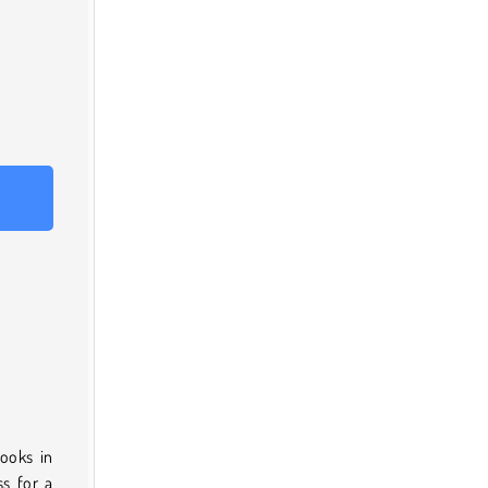
looks in
s for a