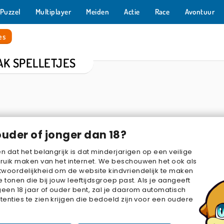
Puzzel
Multiplayer
Meiden
Actie
Race
Avontuur
es
K SPELLETJES
ouder of jonger dan 18?
en dat het belangrijk is dat minderjarigen op een veilige
ruik maken van het internet. We beschouwen het ook als
woordelijkheid om de website kindvriendelijk te maken
hetic
Ellie Christmas Makeup
ASMR Tattoo Treatment
Ellie: tong
e tonen die bij jouw leeftijdsgroep past. Als je aangeeft
geen 18 jaar of ouder bent, zal je daarom automatisch
enties te zien krijgen die bedoeld zijn voor een oudere