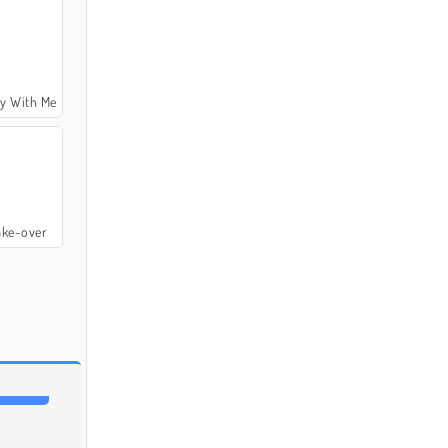
dy With Me
ake-over