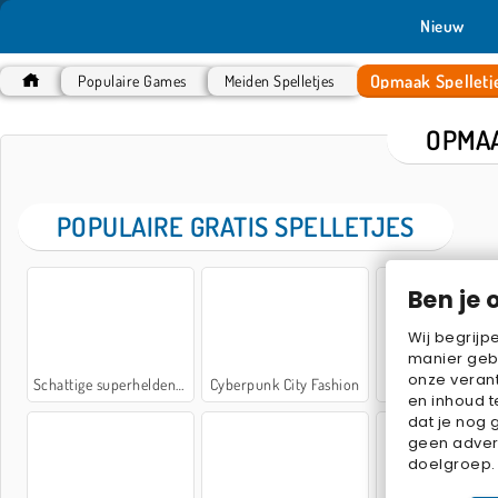
Nieuw
Opmaak Spelletj
Populaire Games
Meiden Spelletjes
OPMAA
POPULAIRE GRATIS SPELLETJES
Ben je 
Wij begrijp
manier geb
onze verant
Schattige superheldenmaker
Cyberpunk City Fashion
Barbiecore Aest
en inhoud t
dat je nog 
geen advert
doelgroep.