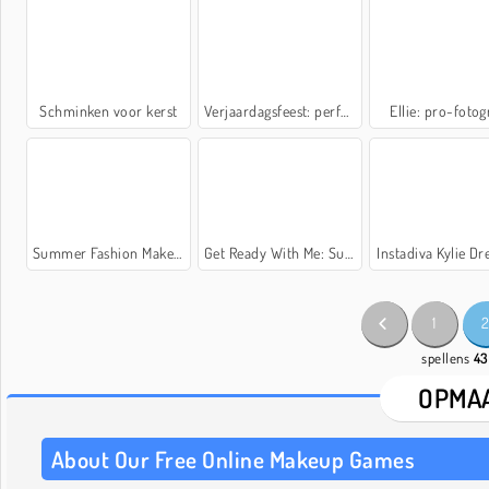
Schminken voor kerst
Verjaardagsfeest: perfecte make-up
Ellie: pro-fotog
Summer Fashion Makeover
Get Ready With Me: Summer Picnic
Instadiva Kylie Dr
1
spellens
43
OPMAA
About Our Free Online Makeup Games