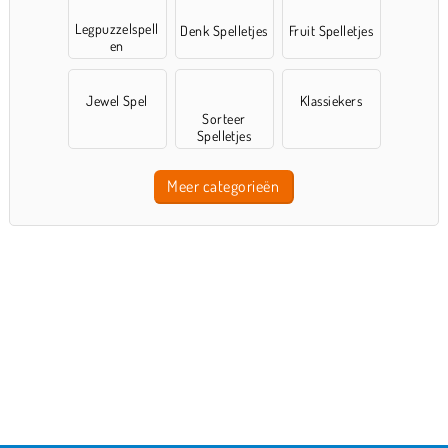
Legpuzzelspell
Denk Spelletjes
Fruit Spelletjes
en
Jewel Spel
Klassiekers
Sorteer
Spelletjes
Meer categorieën