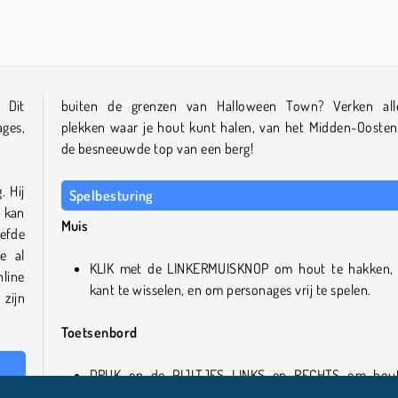
VegaMix Da Vinci Puzzles
ASMR Makeover & Makeup Studio
 Dit
buiten de grenzen van Halloween Town? Verken alle
ages,
plekken waar je hout kunt halen, van het Midden-Oosten
de besneeuwde top van een berg!
 Hij
Spelbesturing
 kan
Muis
efde
e al
KLIK met de LINKERMUISKNOP om hout te hakken,
line
kant te wisselen, en om personages vrij te spelen.
 zijn
Toetsenbord
DRUK op de PIJLTJES LINKS en RECHTS om hou
retro
hakken en naar de andere kant te springen.