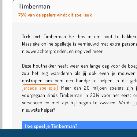
Hidden Object: Street of Secrets
Farm Merge Valley
Timberman
75% van de spelers vindt dit spel leuk
Trek met Timberman het bos in om hout te hakken.
klassieke online spelletje is vernieuwd met extra person
nieuwe achtergronden, en nog veel meer!
Deze houthakker heeft weer een lange dag voor de boeg.
zou het erg waarderen als jij ook even je mouwen
opstropen om hem een handje te helpen in dit geli
arcade spelletje
. Meer dan 20 miljoen spelers zijn j
voorgegaan sinds Timberman in 2014 voor het eerst on
verscheen en met zijn bijl begon te zwaaien. Wordt jij
nieuwste helper?
Hoe speel je Timberman?
Timberman is een
actiespelletje
dat is ontworpen in de 