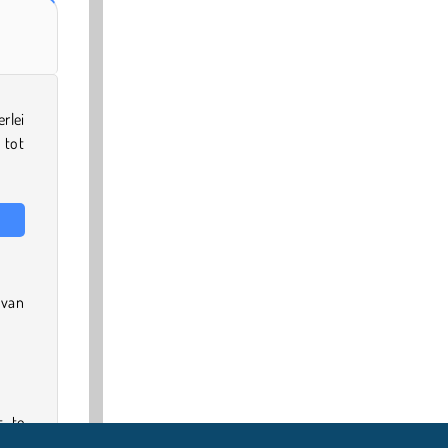
rlei
 tot
 van
t te