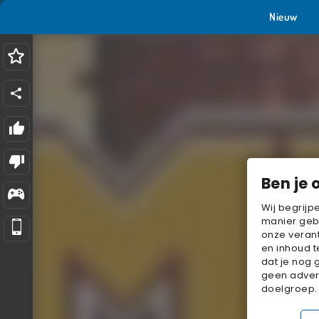
Nieuw
Ben je 
Wij begrijp
manier geb
onze verant
en inhoud t
dat je nog 
geen advert
doelgroep.