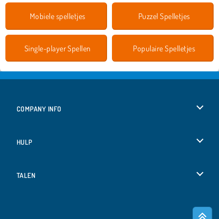
Mobiele spelletjes
Puzzel Spelletjes
Single-player Spellen
Populaire Spelletjes
COMPANY INFO
Gebruiksvoorwaarden
HULP
Ons privacybeleid
Help
TALEN
Cookies
English