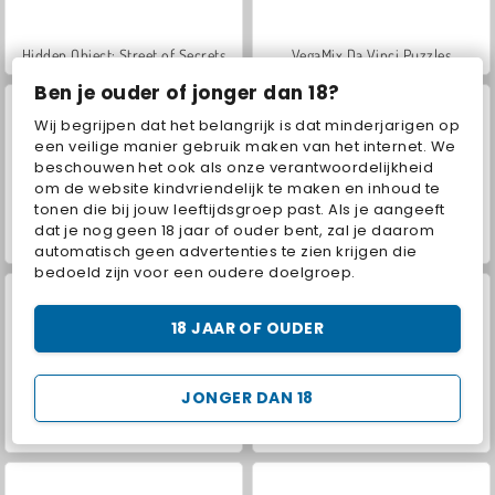
Hidden Object: Street of Secrets
VegaMix Da Vinci Puzzles
Ben je ouder of jonger dan 18?
Wij begrijpen dat het belangrijk is dat minderjarigen op
een veilige manier gebruik maken van het internet. We
beschouwen het ook als onze verantwoordelijkheid
om de website kindvriendelijk te maken en inhoud te
tonen die bij jouw leeftijdsgroep past. Als je aangeeft
dat je nog geen 18 jaar of ouder bent, zal je daarom
Shopping Mall Tycoon
Timberman
automatisch geen advertenties te zien krijgen die
bedoeld zijn voor een oudere doelgroep.
18 JAAR OF OUDER
JONGER DAN 18
Banana Farm
My Farm Life