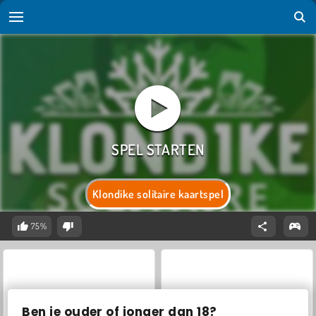
Klondike solitaire kaartspel
75%
Ben je ouder of jonger dan 18?