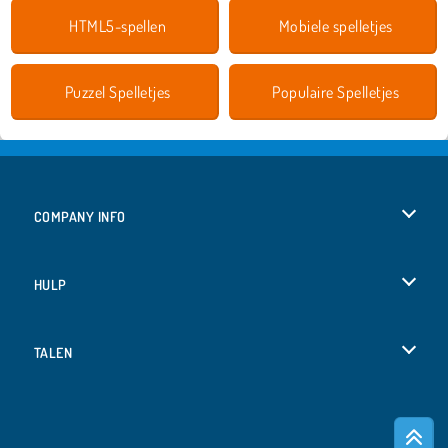
HTML5-spellen
Mobiele spelletjes
Puzzel Spelletjes
Populaire Spelletjes
COMPANY INFO
Gebruiksvoorwaarden
HULP
Ons privacybeleid
Help
TALEN
Cookies
English