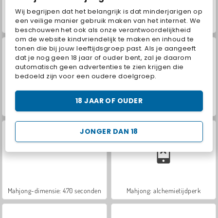
Wij begrijpen dat het belangrijk is dat minderjarigen op
een veilige manier gebruik maken van het internet. We
Hidden Object: Street of Secrets
VegaMix Da Vinci Puzzles
beschouwen het ook als onze verantwoordelijkheid
om de website kindvriendelijk te maken en inhoud te
tonen die bij jouw leeftijdsgroep past. Als je aangeeft
dat je nog geen 18 jaar of ouder bent, zal je daarom
automatisch geen advertenties te zien krijgen die
bedoeld zijn voor een oudere doelgroep.
18 JAAR OF OUDER
ASMR Makeover & Makeup Studio
Farm Merge Valley
JONGER DAN 18
Mahjong-dimensie: 470 seconden
Mahjong: alchemietijdperk