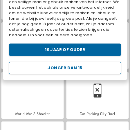
een veilige manier gebruik maken van het internet. We
beschouwen het ook als onze verantwoordelijkheid
om de website kindvriendelijk te maken en inhoud te
Hidden Object: Street of Secrets
Farm Merge Valley
tonen die bij jouw leeftijdsgroep past. Als je aangeeft
dat je nog geen 18 jaar of ouder bent, zal je daarom
automatisch geen advertenties te zien krijgen die
bedoeld zijn voor een oudere doelgroep.
18 JAAR OF OUDER
VegaMix Da Vinci Puzzles
ASMR Makeover & Makeup Studio
JONGER DAN 18
World War 2 Shooter
Car Parking City Duel