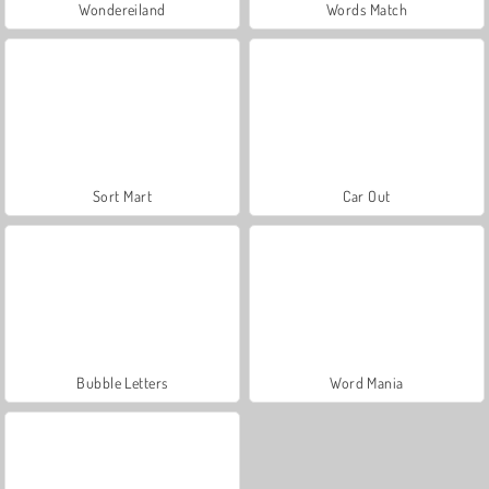
Wondereiland
Words Match
Sort Mart
Car Out
Bubble Letters
Word Mania