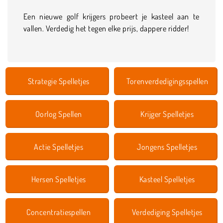
Een nieuwe golf krijgers probeert je kasteel aan te
vallen. Verdedig het tegen elke prijs, dappere ridder!
Strategie Spelletjes
Torenverdedigingsspellen
Oorlog Spellen
Krijger Spelletjes
Actie Spelletjes
Jongens Spelletjes
Hersen Spelletjes
Kasteel Spelletjes
Concentratiespellen
Verdediging Spelletjes