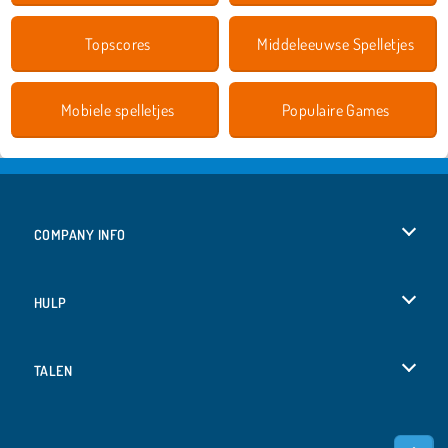
Topscores
Middeleeuwse Spelletjes
Mobiele spelletjes
Populaire Games
COMPANY INFO
Gebruiksvoorwaarden
HULP
Ons privacybeleid
Help
TALEN
Cookies
English