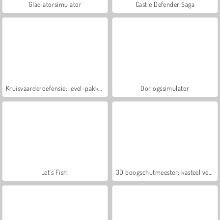
Gladiatorsimulator
Castle Defender Saga
Kruisvaarderdefensie: level-pakket 2
Oorlogssimulator
Let's Fish!
3D boogschutmeester: kasteel verdedigen