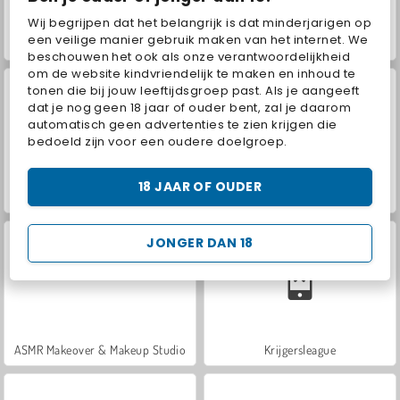
Wij begrijpen dat het belangrijk is dat minderjarigen op
een veilige manier gebruik maken van het internet. We
World War 2 Shooter
Hidden Object: Street of Secrets
beschouwen het ook als onze verantwoordelijkheid
om de website kindvriendelijk te maken en inhoud te
tonen die bij jouw leeftijdsgroep past. Als je aangeeft
dat je nog geen 18 jaar of ouder bent, zal je daarom
automatisch geen advertenties te zien krijgen die
bedoeld zijn voor een oudere doelgroep.
18 JAAR OF OUDER
VegaMix Da Vinci Puzzles
Kruistochtenverdediging
JONGER DAN 18
ASMR Makeover & Makeup Studio
Krijgersleague