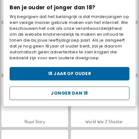
Ben je ouder of jonger dan 18?
VegaMix Da Vinci Puzzles
ASMR Makeover & Makeup Studio
Wij begrijpen dat het belangrijk is dat minderjarigen op
een veilige manier gebruik maken van het internet. We
beschouwen het ook als onze verantwoordelijkheid
om de website kindvriendelijk te maken en inhoud te
tonen die bij jouw leeftijdsgroep past. Als je aangeeft
dat je nog geen 18 jaar of ouder bent, zal je daarom
automatisch geen advertenties te zien krijgen die
bedoeld zijn voor een oudere doelgroep.
Hidden Object: Street of Secrets
Farm Merge Valley
18 JAAR OF OUDER
JONGER DAN 18
Royal Story
World War 2 Shooter