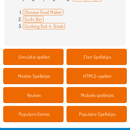
Chinese Food Maker
Sushi Bar
Cooking Fast 4: Steak
Simulatie spellen
Eten Spelletjes
Meiden Spelletjes
HTML5-spellen
Keuken
Mobiele spelletjes
Populaire Games
Populaire Spelletjes