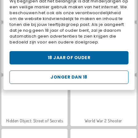
Wij begrijpen dat het belangrijk is dat minderjarigen op
een veilige manier gebruik maken van het internet. We
beschouwen het ook als onze verantwoordelijkheid
ASMR Makeover & Makeup Studio
Farm Merge Valley
om de website kindvriendelijk te maken en inhoud te
tonen die bij jouw leeftijdsgroep past. Als je aangeeft
dat je nog geen 18 jaar of ouder bent, zal je daarom
automatisch geen advertenties te zien krijgen die
bedoeld zijn voor een oudere doelgroep.
18 JAAR OF OUDER
VegaMix Da Vinci Puzzles
Royal Story
JONGER DAN 18
Hidden Object: Street of Secrets
World War 2 Shooter