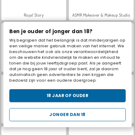
Royal Story
ASMR Makeover & Makeup Studio
Ben je ouder of jonger dan 18?
Wij begrijpen dat het belangrijk is dat minderjarigen op
een veilige manier gebruik maken van het internet. We
beschouwen het ook als onze verantwoordelijkheid
om de website kindvriendelijk te maken en inhoud te
tonen die bij jouw leeftijdsgroep past. Als je aangeeft
VegaMix Da Vinci Puzzles
Farm Merge Valley
dat je nog geen 18 jaar of ouder bent, zal je daarom
automatisch geen advertenties te zien krijgen die
bedoeld zijn voor een oudere doelgroep.
18 JAAR OF OUDER
JONGER DAN 18
Let's Fish!
Hidden Object: Street of Secrets