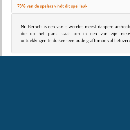
73% van de spelers vindt dit spel leuk
Mr. Bernett is een van 's werelds meest dappere archeo
schatten en dodelijke vallen. Waag jij de sprong door h
die op het punt staat om in een van zijn nieu
ontdekkingen te duiken: een oude graftombe vol betover
Single-player
Behendigheid
Y8 Spelletjes
Avont