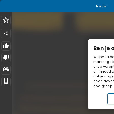
Nieuw
Ben je 
Wij begrijp
manier geb
onze verant
en inhoud t
dat je nog 
geen advert
doelgroep.