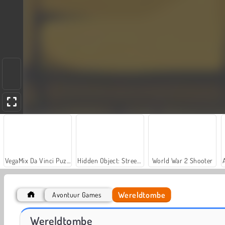
VegaMix Da Vinci Puzzles
Hidden Object: Street of Secrets
World War 2 Shooter
Wereldtombe
Avontuur Games
Let's Fish!
Casino World
Wereldtombe