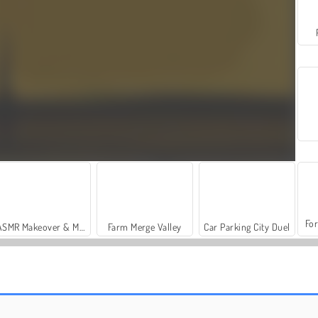
For
ASMR Makeover & Makeup Studio
Farm Merge Valley
Car Parking City Duel
Stickman Boost
Vuisten van staal