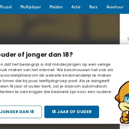
Puzzel
Multiplayer
Meiden
Actie
Race
Avontuur
ouder of jonger dan 18?
en dat het belangrijk is dat minderjarigen op een veilige
ruik maken van het internet. We beschouwen het ook als
woordelijkheid om de website kindvriendelijk te maken
Z
e tonen die bij jouw leeftijdsgroep past. Als je aangeeft
geen 18 jaar of ouder bent, zal je daarom automatisch
enties te zien krijgen die bedoeld zijn voor een oudere
JONGER DAN 18
18 JAAR OF OUDER