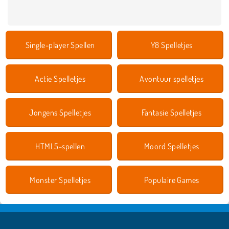
Single-player Spellen
Y8 Spelletjes
Actie Spelletjes
Avontuur spelletjes
Jongens Spelletjes
Fantasie Spelletjes
HTML5-spellen
Moord Spelletjes
Monster Spelletjes
Populaire Games