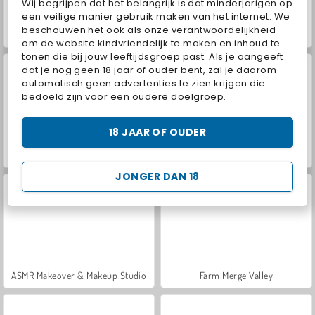
Wij begrijpen dat het belangrijk is dat minderjarigen op
een veilige manier gebruik maken van het internet. We
beschouwen het ook als onze verantwoordelijkheid
VegaMix Da Vinci Puzzles
World War 2 Shooter
om de website kindvriendelijk te maken en inhoud te
tonen die bij jouw leeftijdsgroep past. Als je aangeeft
dat je nog geen 18 jaar of ouder bent, zal je daarom
automatisch geen advertenties te zien krijgen die
bedoeld zijn voor een oudere doelgroep.
18 JAAR OF OUDER
Car Parking City Duel
Hidden Object: Street of Secrets
JONGER DAN 18
ASMR Makeover & Makeup Studio
Farm Merge Valley