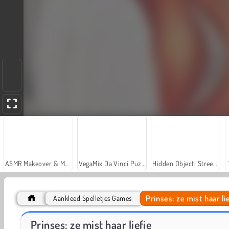
ASMR Makeover & Makeup Studio
VegaMix Da Vinci Puzzles
Hidden Object: Street of Secrets
Prinses: ze mist haar li
Aankleed Spelletjes Games
Let's Fish!
Car Parking City Duel
Prinses: ze mist haar liefje