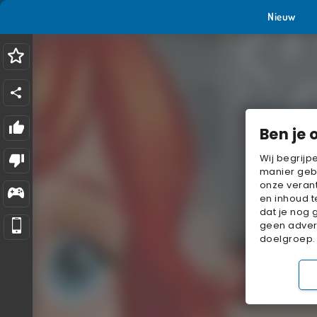
Nieuw
Ben je 
Wij begrijp
manier geb
onze verant
en inhoud t
dat je nog 
geen advert
doelgroep.