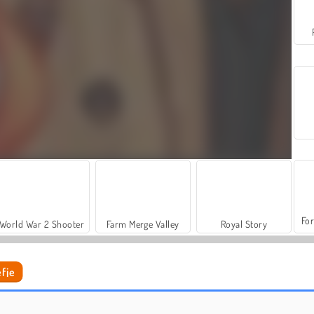
For
World War 2 Shooter
Farm Merge Valley
Royal Story
efje
Casino World
Vrijgezellenfeest voor prinses