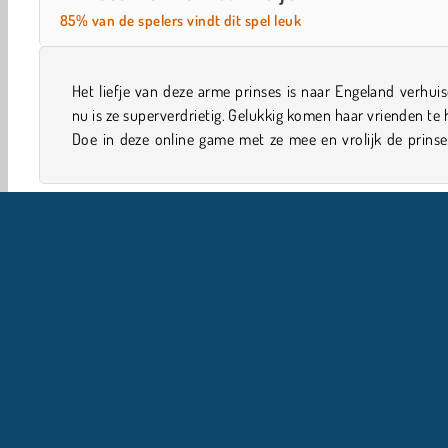
85% van de spelers vindt dit spel leuk
Het liefje van deze arme prinses is naar Engeland verhui
met een make-over, lekker shoppen en nog veel 
nu is ze superverdrietig. Gelukkig komen haar vrienden te 
Doe in deze online game met ze mee en vrolijk de prins
Meiden
Liefde-Spelletjes
Mobiel
Populair
Pr