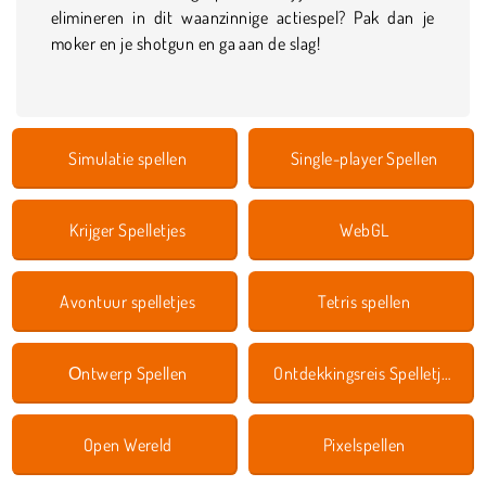
elimineren in dit waanzinnige actiespel? Pak dan je
moker en je shotgun en ga aan de slag!
Simulatie spellen
Single-player Spellen
Krijger Spelletjes
WebGL
Avontuur spelletjes
Tetris spellen
Оntwerp Spellen
Ontdekkingsreis Spelletjes
Open Wereld
Pixelspellen