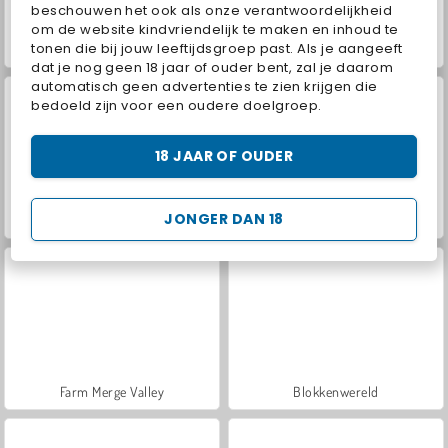
beschouwen het ook als onze verantwoordelijkheid
om de website kindvriendelijk te maken en inhoud te
tonen die bij jouw leeftijdsgroep past. Als je aangeeft
VegaMix Da Vinci Puzzles
Car Parking City Duel
dat je nog geen 18 jaar of ouder bent, zal je daarom
automatisch geen advertenties te zien krijgen die
bedoeld zijn voor een oudere doelgroep.
18 JAAR OF OUDER
JONGER DAN 18
Hidden Object: Street of Secrets
World War 2 Shooter
Farm Merge Valley
Blokkenwereld