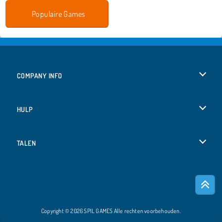
Populaire Games
COMPANY INFO
Gebruiksvoorwaarden
HULP
Ons privacybeleid
Help
TALEN
Cookies
English
Cookietoestemming
Deutsch
Copyright © 2026 SPIL GAMES Alle rechten voorbehouden.